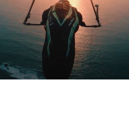
Devenir pilote
Commencez en douceur
Faire un baptême en biplace
APPRENDRE
Le deltaplane n'est