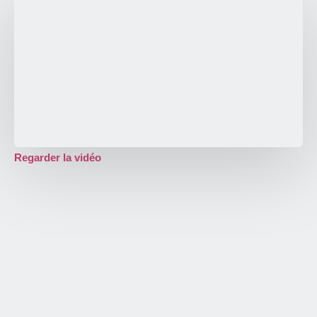
Regarder la vidéo
DÉCOUVRIR
Et pourquoi pas un
baptême en biplace ?
Et si vous embarquiez à bord d'un deltaplane