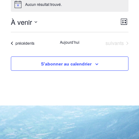
Aucun résultat trouvé.
Notice
À venir
Nav
Nav
Liste
Sélectionnez
de
par
une
Évènements
Aujourd’hui
suivants
Évènements
précédents
date.
vu
con
Év
S’abonner au calendrier