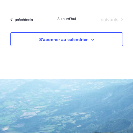
Évènements
Aujourd’hui
suivants
Évènements
précédents
S’abonner au calendrier