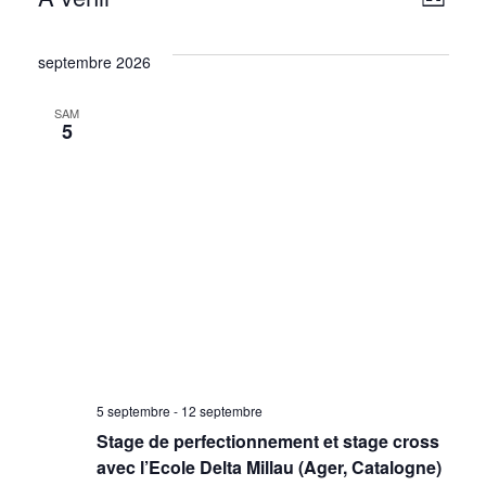
Nav
Nav
Liste
Sélectionnez
de
par
une
septembre 2026
date.
vu
con
SAM
5
Év
5 septembre
-
12 septembre
Stage de perfectionnement et stage cross
avec l’Ecole Delta Millau (Ager, Catalogne)