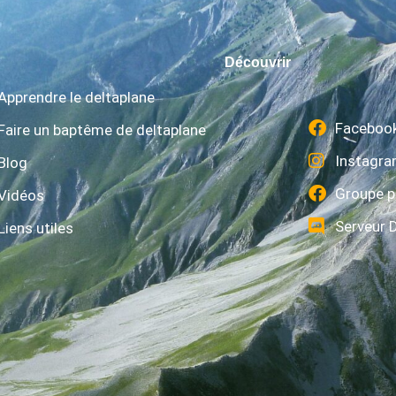
Découvrir
Apprendre le deltaplane
Faceboo
Faire un baptême de deltaplane
Instagr
Blog
Groupe p
Vidéos
Serveur 
Liens utiles