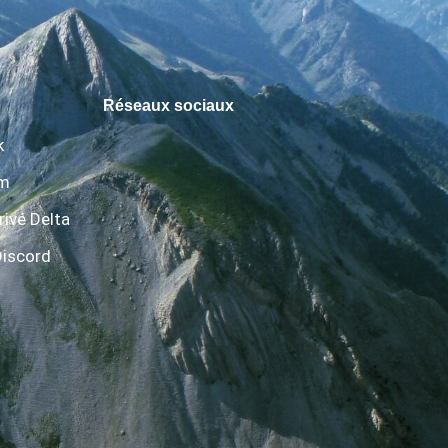
Réseaux sociaux
k
am
rivé Delta
Discord