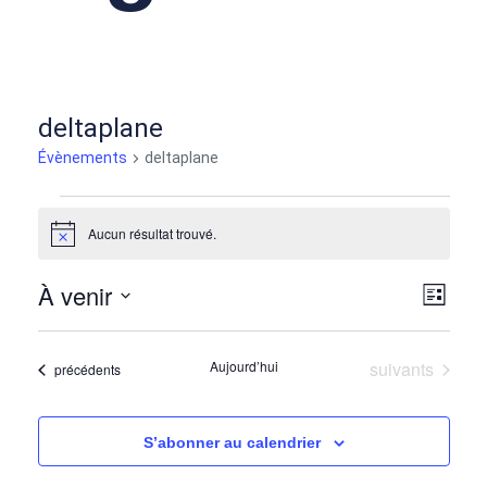
deltaplane
Évènements
deltaplane
Aucun résultat trouvé.
Notice
À venir
Nav
Nav
Liste
Sélectionnez
de
par
une
Évènements
Aujourd’hui
suivants
Évènements
précédents
date.
vu
con
Év
S’abonner au calendrier