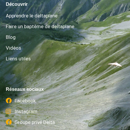
Découvrir
Apprendre le deltaplane
Faire un baptême de deltaplane
Blog
Vidéos
Liens utiles
Réseaux sociaux
Facebook
Instagram
Groupe privé Delta