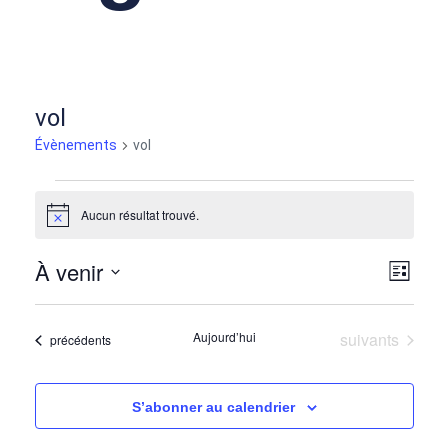
vol
Évènements
vol
Aucun résultat trouvé.
Notice
À venir
Nav
Nav
Liste
Sélectionnez
de
par
une
Évènements
Aujourd’hui
suivants
Évènements
précédents
date.
vu
con
Év
S’abonner au calendrier