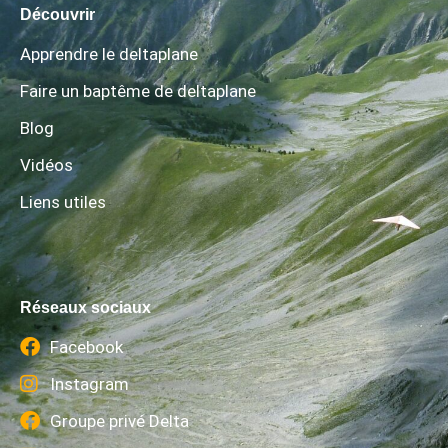
Découvrir
Apprendre le deltaplane
Faire un baptême de deltaplane
Blog
Vidéos
Liens utiles
Réseaux sociaux
Facebook
Instagram
Groupe privé Delta