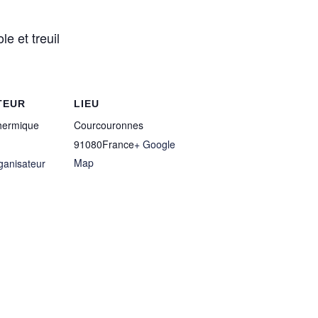
le et treuil
TEUR
LIEU
Thermique
Courcouronnes
91080
France
+ Google
Map
rganisateur