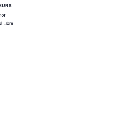
EURS
mor
l Libre