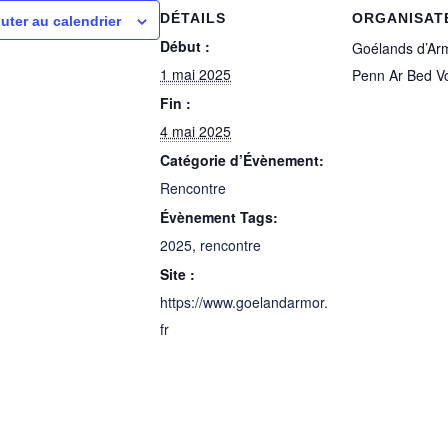
DÉTAILS
ORGANISAT
uter au calendrier
Début :
Goélands d’Ar
1 mai 2025
Penn Ar Bed Vo
Fin :
4 mai 2025
Catégorie d’Évènement:
Rencontre
Évènement Tags:
2025
,
rencontre
Site :
https://www.goelandarmor.
fr