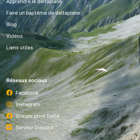
Apprendre le deltaplane
Faire un baptême de deltaplane
Blog
Vidéos
Liens utiles
Réseaux sociaux
Facebook
Instagram
Groupe privé Delta
Serveur Discord