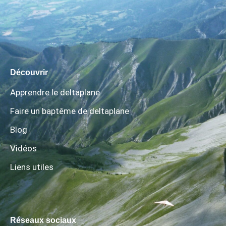
Découvrir
Apprendre le deltaplane
Faire un baptême de deltaplane
Blog
Vidéos
Liens utiles
Réseaux sociaux