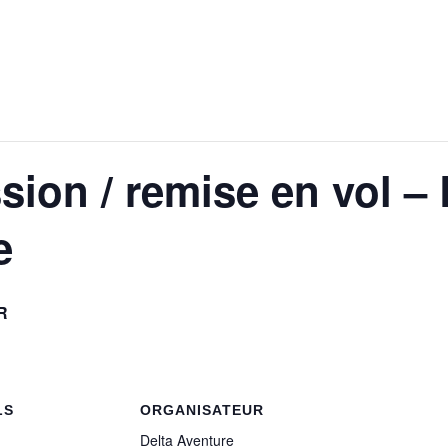
sion / remise en vol –
e
R
LS
ORGANISATEUR
Delta Aventure