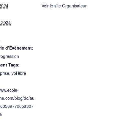
2024
Voir le site Organisateur
 2024
R
rie d’Évènement:
rogression
ent Tags:
prise
,
vol libre
www.ecole-
ane.com/blog/do/au
826356977d05a307
9/