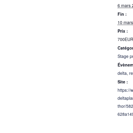
6 mars 
Fin :
10 mars
Prix :
700EU
Catégo
Stage p
Évènem
delta
,
re
Site :
https://
deltapl
thor/5
628a14