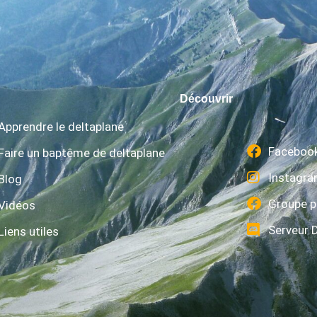
Découvrir
Apprendre le deltaplane
Faceboo
Faire un baptême de deltaplane
Instagr
Blog
Groupe p
Vidéos
Serveur 
Liens utiles