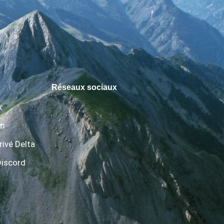
Réseaux sociaux
k
am
rivé Delta
Discord