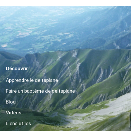
Découvrir
Apprendre le deltaplane
Faire un baptême de deltaplane
Blog
Vidéos
Liens utiles