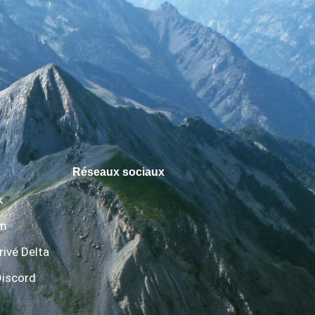
Réseaux sociaux
k
am
rivé Delta
Discord