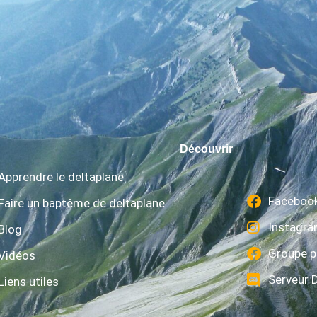
Découvrir
Apprendre le deltaplane
Faceboo
Faire un baptême de deltaplane
Instagr
Blog
Groupe p
Vidéos
Serveur 
Liens utiles