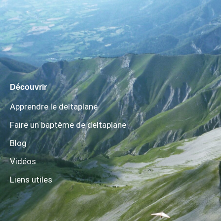
Découvrir
Apprendre le deltaplane
Faire un baptême de deltaplane
Blog
Vidéos
Liens utiles