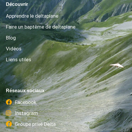
Découvrir
Apprendre le deltaplane
Faire un baptême de deltaplane
Blog
Vidéos
Liens utiles
Réseaux sociaux
Facebook
Instagram
Groupe privé Delta