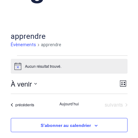
apprendre
Évènements
apprendre
Aucun résultat trouvé.
Notice
À venir
Nav
Nav
Liste
Sélectionnez
de
par
une
Évènements
Aujourd’hui
suivants
Évènements
précédents
date.
vu
con
Év
S’abonner au calendrier