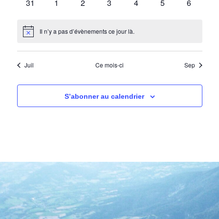
0
0
0
0
0
0
0
31
1
2
3
4
5
6
évènements
évènements
évènements
évènements
évènements
évènements
évèneme
Il n’y a pas d’évènements ce jour là.
Notice
Juil
Ce mois-ci
Sep
S’abonner au calendrier