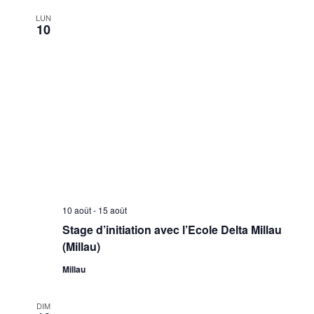
date.
vu
con
LUN
10
Év
10 août
-
15 août
Stage d’initiation avec l’Ecole Delta Millau
(Millau)
Millau
DIM