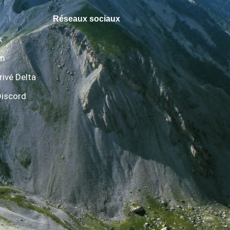
Réseaux sociaux
k
am
rivé Delta
Discord