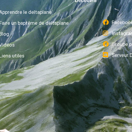
Découvrir
Apprendre le deltaplane
Faceboo
Faire un baptême de deltaplane
Instagr
Blog
Groupe p
Vidéos
Serveur 
Liens utiles