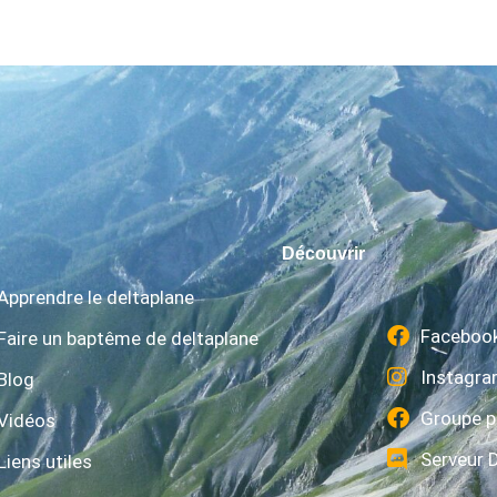
Découvrir
Apprendre le deltaplane
Faceboo
Faire un baptême de deltaplane
Instagr
Blog
Groupe p
Vidéos
Serveur 
Liens utiles