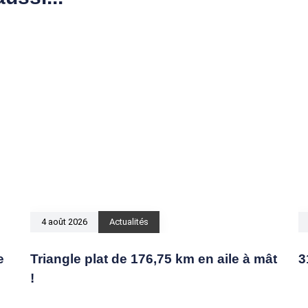
4 août 2026
Actualités
e
Triangle plat de 176,75 km en aile à mât
3
!