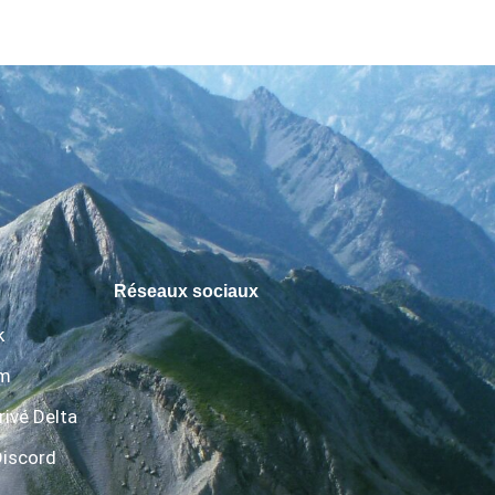
Réseaux sociaux
k
am
rivé Delta
Discord