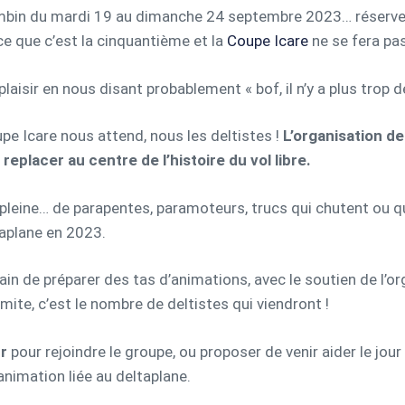
 Lumbin du mardi 19 au dimanche 24 septembre 2023… réserve 
rce que c’est la cinquantième et la
Coupe Icare
ne se fera pas
ir en nous disant probablement « bof, il n’y a plus trop de d
upe Icare nous attend, nous les deltistes !
L’organisation de
 replacer au centre de l’histoire du vol libre.
t pleine… de parapentes, paramoteurs, trucs qui chutent ou q
taplane en 2023.
ain de préparer des tas d’animations, avec le soutien de l’o
mite, c’est le nombre de deltistes qui viendront !
r
pour rejoindre le groupe, ou proposer de venir aider le jou
nimation liée au deltaplane.