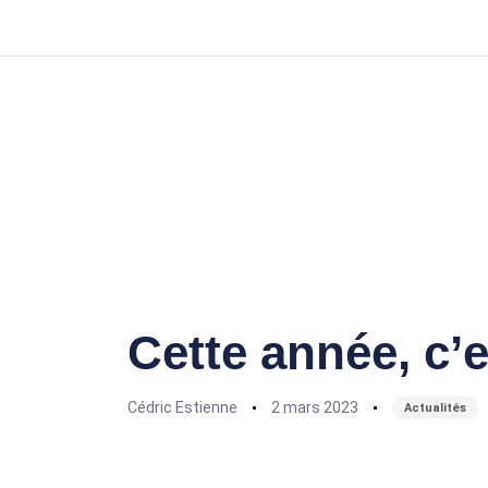
Author
Published
Published
on:
in:
Cette année, c’e
Cédric Estienne
2 mars 2023
Actualités