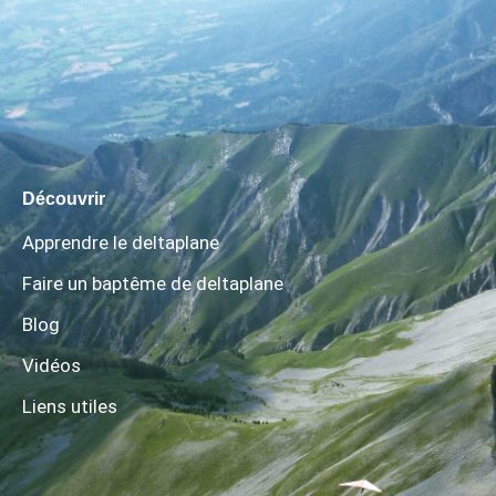
Découvrir
Apprendre le deltaplane
Faire un baptême de deltaplane
Blog
Vidéos
Liens utiles