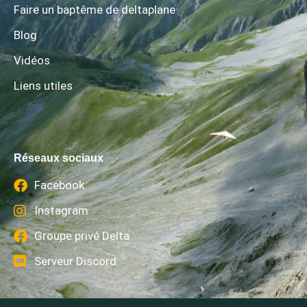
Faire un baptême de deltaplane
Blog
Vidéos
Liens utiles
Réseaux sociaux
Facebook
Instagram
Groupe privé Delta
Serveur Discord