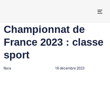
Togg
navi
Championnat de
Author
Published
Published
on:
in:
France 2023 : classe
sport
Nora
18 décembre 2023