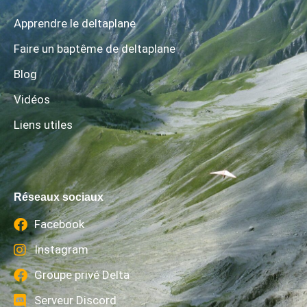
Apprendre le deltaplane
Faire un baptême de deltaplane
Blog
Vidéos
Liens utiles
Réseaux sociaux
Facebook
Instagram
Groupe privé Delta
Serveur Discord