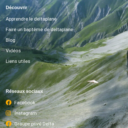
Découvrir
Apprendre le deltaplane
Faire un baptême de deltaplane
Blog
Vidéos
Liens utiles
Réseaux sociaux
Facebook
Instagram
Groupe privé Delta