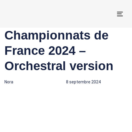
Togg
navi
Championnats de
Author
Published
Published
on:
in:
France 2024 –
Orchestral version
Nora
8 septembre 2024