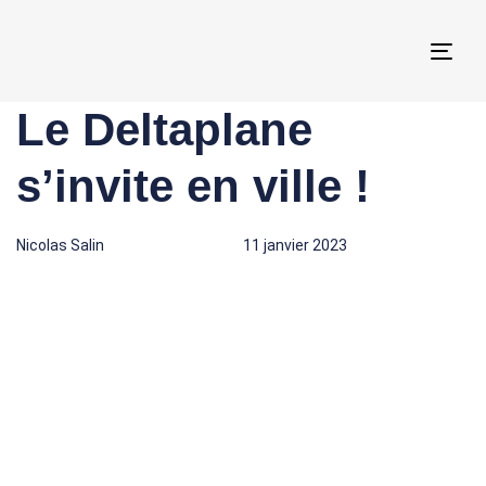
Togg
navi
Le Deltaplane
Author
Published
Published
on:
in:
s’invite en ville !
Nicolas Salin
11 janvier 2023