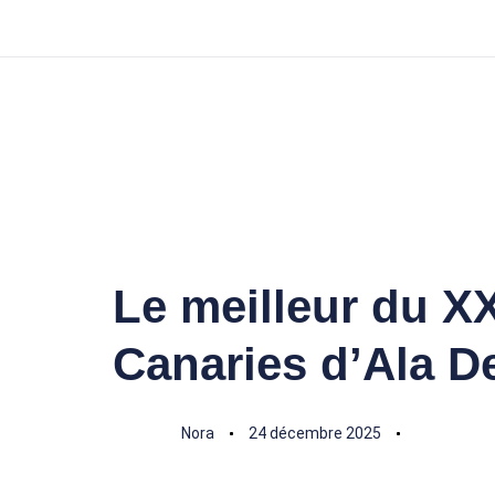
Le meilleur du XX
Author
Published
Published
on:
in:
Canaries d’Ala De
Nora
24 décembre 2025