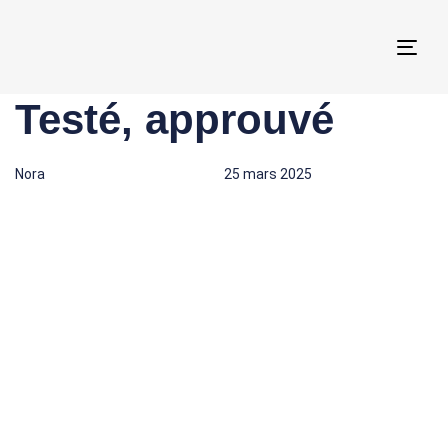
Togg
navi
Testé, approuvé
Author
Published
Published
on:
in:
Nora
25 mars 2025