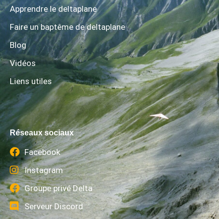
Apprendre le deltaplane
Faire un baptême de deltaplane
Blog
Vidéos
Liens utiles
Réseaux sociaux
Facebook
Instagram
Groupe privé Delta
Serveur Discord