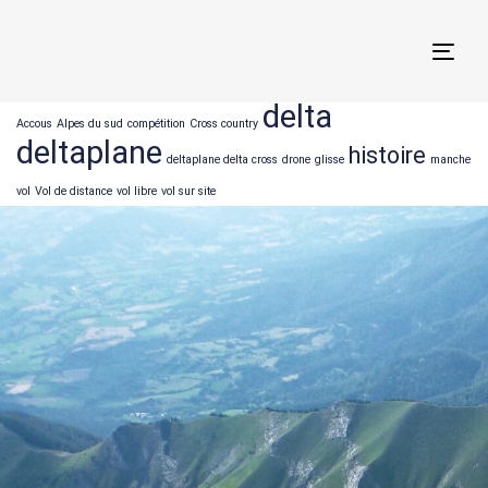
Togg
navi
delta
Accous
Alpes du sud
compétition
Cross country
deltaplane
histoire
deltaplane delta cross
drone
glisse
manche
vol
Vol de distance
vol libre
vol sur site