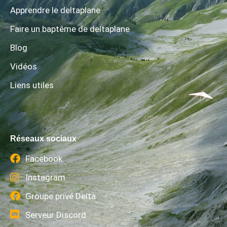
Apprendre le deltaplane
Faire un baptême de deltaplane
Blog
Vidéos
Liens utiles
Réseaux sociaux
Facebook
Instagram
Groupe privé Delta
Serveur Discord