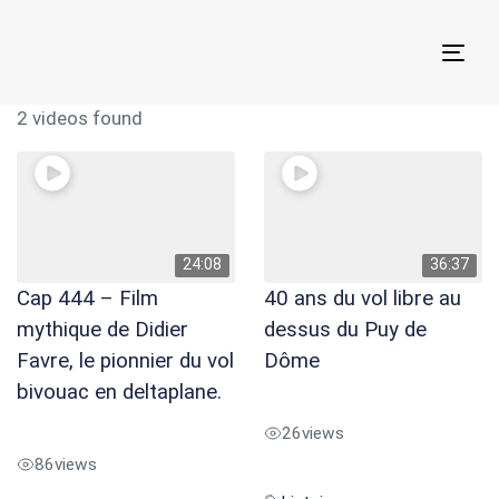
Togg
navi
2 videos found
24:08
36:37
Cap 444 – Film
40 ans du vol libre au
mythique de Didier
dessus du Puy de
Favre, le pionnier du vol
Dôme
bivouac en deltaplane.
26
views
86
views