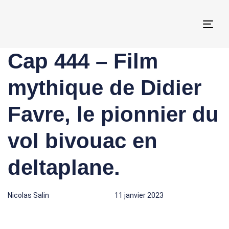
Togg
navi
Cap 444 – Film
Author
Published
Published
on:
in:
mythique de Didier
Favre, le pionnier du
vol bivouac en
deltaplane.
Nicolas Salin
11 janvier 2023