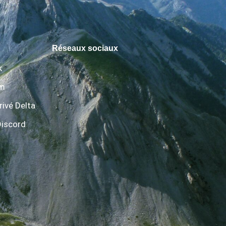
Réseaux sociaux
k
am
rivé Delta
Discord