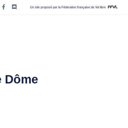
Un site proposé par la Féderation française de Vol libre
de Dôme