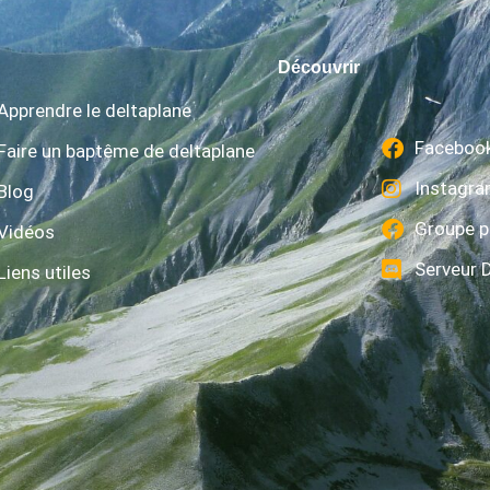
Découvrir
Apprendre le deltaplane
Faceboo
Faire un baptême de deltaplane
Instagr
Blog
Groupe p
Vidéos
Serveur 
Liens utiles