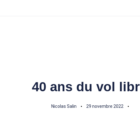
40 ans du vol li
Author
Published
Published
on:
in:
Nicolas Salin
29 novembre 2022