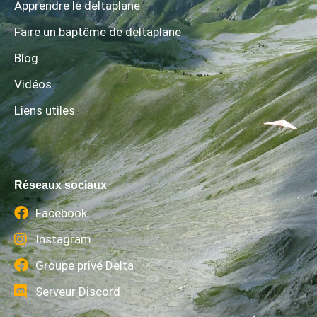
Apprendre le deltaplane
Faire un baptême de deltaplane
Blog
Vidéos
Liens utiles
Réseaux sociaux
Facebook
Instagram
Groupe privé Delta
Serveur Discord