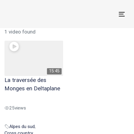
Togg
navi
1 video found
15:45
La traversée des
Monges en Deltaplane
25
views
Alpes du sud
,
Cross country
,