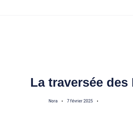
La traversée des
Author
Published
Published
on:
in:
Nora
7 février 2025