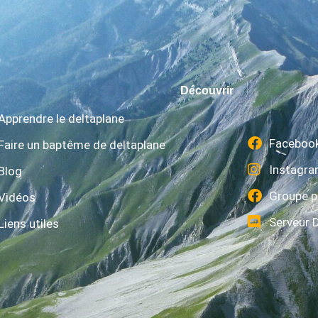
Découvrir
Apprendre le deltaplane
Faceboo
Faire un baptême de deltaplane
Instagr
Blog
Groupe p
Vidéos
Serveur 
Liens utiles