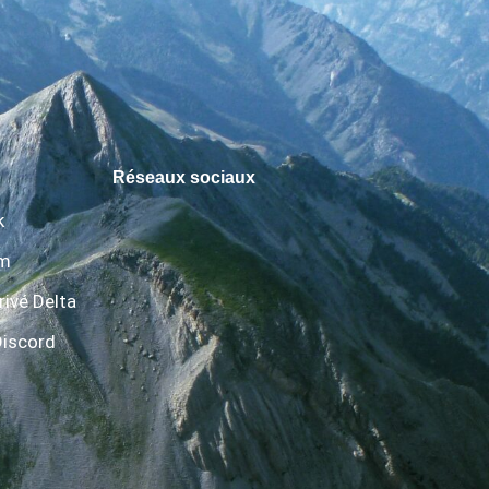
Réseaux sociaux
k
am
rivé Delta
Discord