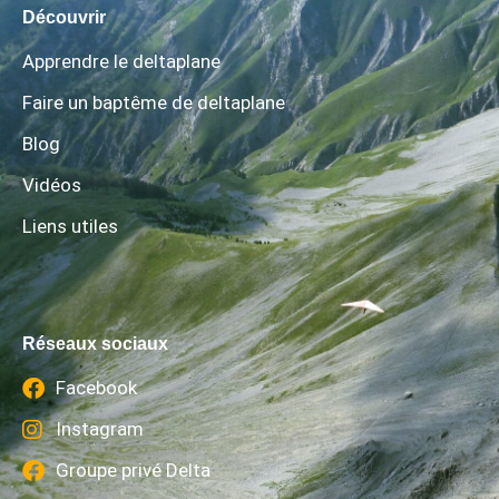
Découvrir
Apprendre le deltaplane
Faire un baptême de deltaplane
Blog
Vidéos
Liens utiles
Réseaux sociaux
Facebook
Instagram
Groupe privé Delta