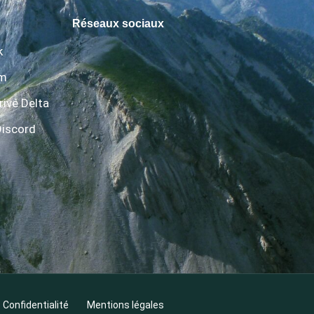
Réseaux sociaux
k
am
rivé Delta
Discord
Confidentialité
Mentions légales