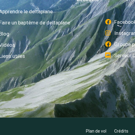
Apprendre le deltaplane
Faceboo
Faire un baptême de deltaplane
Instagr
Blog
Groupe p
Vidéos
Serveur 
Liens utiles
Plan de vol
Crédits